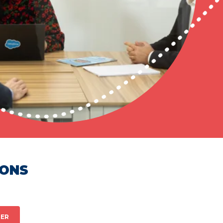
HONS
ER