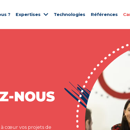
us ?
Expertises
Technologies
Références
Ca
Z-NOUS
 à cœur vos projets de