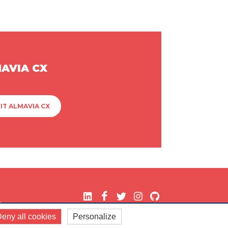
MAVIA CX
IT ALMAVIA CX
.
eny all cookies
Personalize