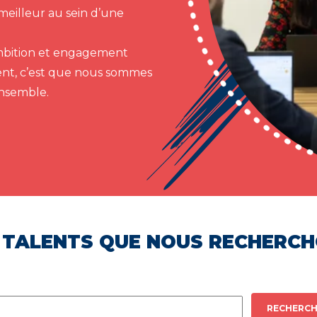
meilleur au sein d’une
 ambition et engagement
ent, c’est que nous sommes
ensemble.
 TALENTS QUE NOUS RECHERC
RECHERCH