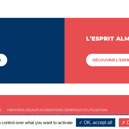
L'ESPRIT AL
S
DÉCOUVRIR L'ESPR
D
MENTIONS LÉGALES & CONDITIONS GÉNÉRALES D'UTILISATION
 DE CONFIDENTIALITÉ
ET LES
CONDITIONS DE SERVICE
DE GOOGLE S'APPLIQUENT
 control over what you want to activate
OK, accept all
D