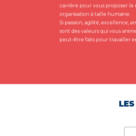
carrière pour vous proposer le 
organisation à taille humaine.
Si passion, agilité, excellence,
sont des valeurs qui vous anim
peut-être faits pour travailler 
LES