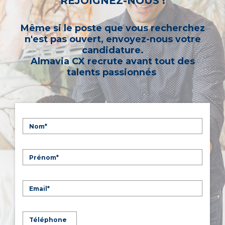
REJOIGNEZ-NOUS !
Même si le poste que vous recherchez
n'est pas ouvert, envoyez-nous votre
candidature.
Almavia CX recrute avant tout des
talents passionnés