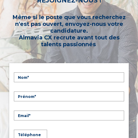
REJOIGNEZ-NOUS !
Même si le poste que vous recherchez
n'est pas ouvert, envoyez-nous votre
candidature.
Almavia CX recrute avant tout des
talents passionnés