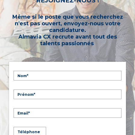
REJOIGNEZ-NOUS !
Même si le poste que vous recherchez
n'est pas ouvert, envoyez-nous votre
candidature.
Almavia CX recrute avant tout des
talents passionnés