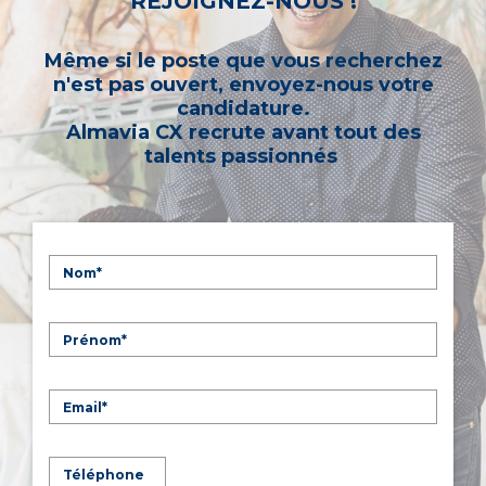
REJOIGNEZ-NOUS !
Même si le poste que vous recherchez
n'est pas ouvert, envoyez-nous votre
candidature.
Almavia CX recrute avant tout des
talents passionnés