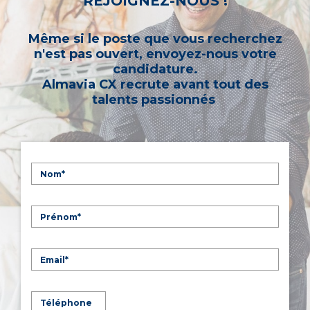
REJOIGNEZ-NOUS !
Même si le poste que vous recherchez
n'est pas ouvert, envoyez-nous votre
candidature.
Almavia CX recrute avant tout des
talents passionnés