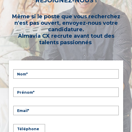
REJOIGNEZ-NOUS !
Même si le poste que vous recherchez
n'est pas ouvert, envoyez-nous votre
candidature.
Almavia CX recrute avant tout des
talents passionnés