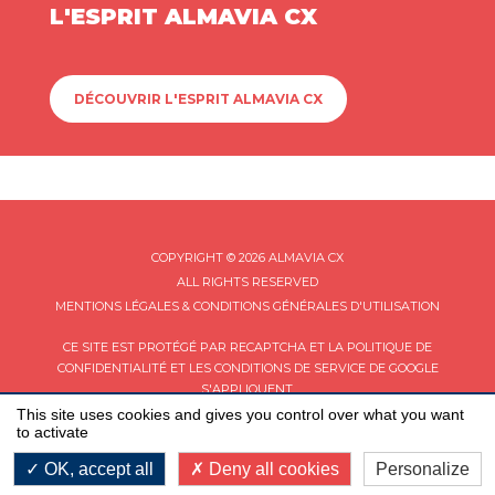
L'ESPRIT ALMAVIA CX
DÉCOUVRIR L'ESPRIT ALMAVIA CX
COPYRIGHT © 2026 ALMAVIA CX
ALL RIGHTS RESERVED
MENTIONS LÉGALES & CONDITIONS GÉNÉRALES D'UTILISATION
CE SITE EST PROTÉGÉ PAR RECAPTCHA ET LA
POLITIQUE DE
CONFIDENTIALITÉ
ET LES
CONDITIONS DE SERVICE
DE GOOGLE
S'APPLIQUENT.
This site uses cookies and gives you control over what you want
to activate
OK, accept all
Deny all cookies
Personalize