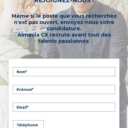
REJOIGNEZ-NOUS !
Même si le poste que vous recherchez
n'est pas ouvert, envoyez-nous votre
candidature.
Almavia CX recrute avant tout des
talents passionnés