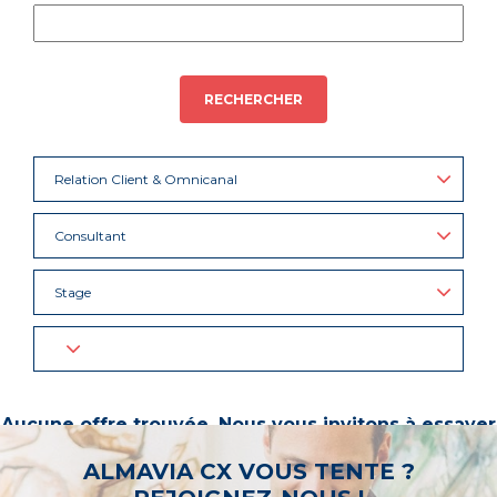
RECHERCHER
Relation Client & Omnicanal
Consultant
Stage
Aucune offre trouvée. Nous vous invitons à essayer
d’autres mots-clés ou à sélectionner un « métier ».
ALMAVIA CX VOUS TENTE ?