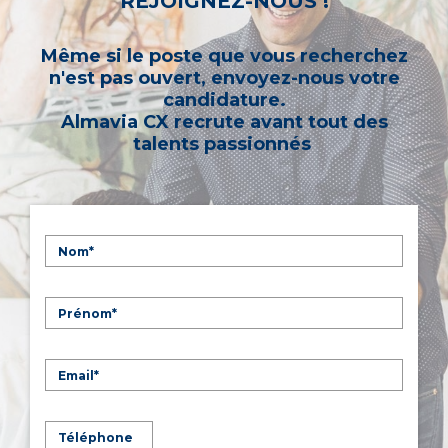
REJOIGNEZ-NOUS !
Même si le poste que vous recherchez
n'est pas ouvert, envoyez-nous votre
candidature.
Almavia CX recrute avant tout des
talents passionnés