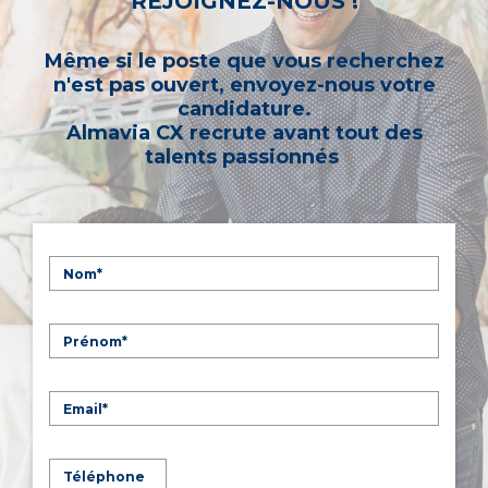
REJOIGNEZ-NOUS !
Même si le poste que vous recherchez
n'est pas ouvert, envoyez-nous votre
candidature.
Almavia CX recrute avant tout des
talents passionnés