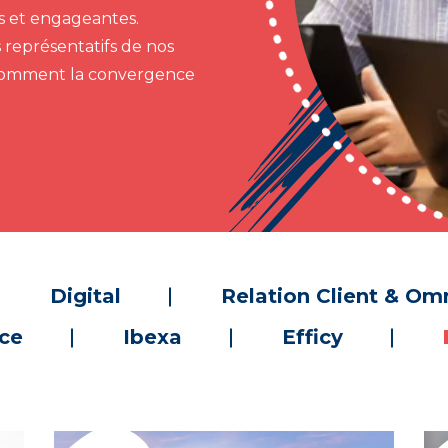
es et engageantes.
 représentatifs de nos
comment la convergence
Digital
Relation Client & Om
rce
Ibexa
Efficy