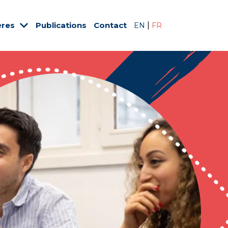
ères
Publications
Contact
|
EN
FR