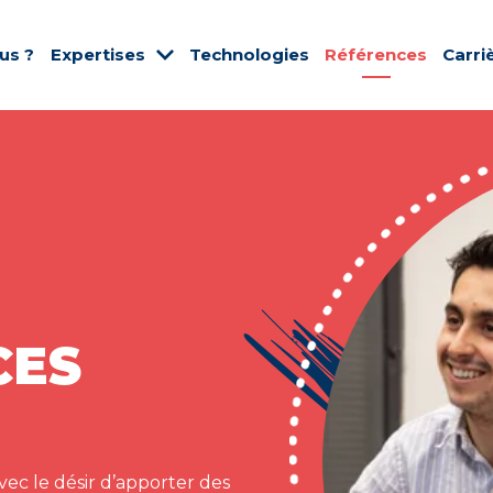
us ?
Expertises
Technologies
Références
Carri
CES
ec le désir d’apporter des