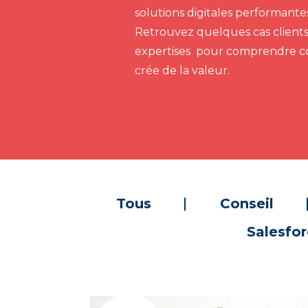
solutions digitales performant
Retrouvez quelques cas clients
expertises pour comprendre 
crée de la valeur.
Tous
Conseil
Salesfo