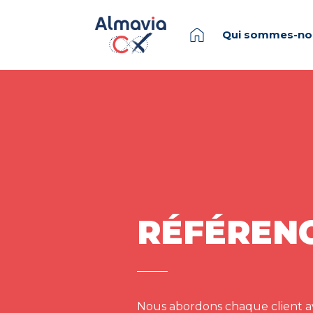
Qui sommes-no
RÉFÉREN
Nous abordons chaque client av