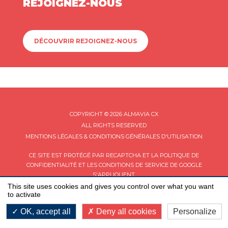
REJOIGNEZ-NOUS
DÉCOUVRIR REJOIGNEZ-NOUS
COPYRIGHT © 2026 ALMAVIA CX
ALL RIGHTS RESERVED
MENTIONS LÉGALES & CONDITIONS GÉNÉRALES D'UTILISATION
CE SITE EST PROTÉGÉ PAR RECAPTCHA ET LA
POLITIQUE DE
CONFIDENTIALITÉ
ET LES
CONDITIONS DE SERVICE
DE GOOGLE
S'APPLIQUENT.
This site uses cookies and gives you control over what you want
to activate
OK, accept all
Deny all cookies
Personalize