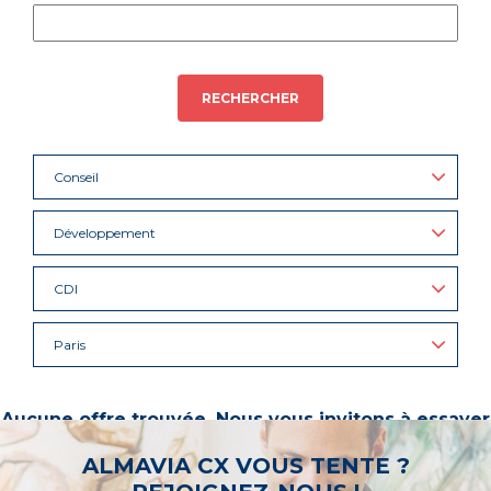
RECHERCHER
Conseil
Développement
CDI
Paris
Aucune offre trouvée. Nous vous invitons à essayer
d’autres mots-clés ou à sélectionner un « métier ».
ALMAVIA CX VOUS TENTE ?