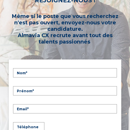
REJOIGNEZ-NOUS !
Même si le poste que vous recherchez
n'est pas ouvert, envoyez-nous votre
candidature.
Almavia CX recrute avant tout des
talents passionnés