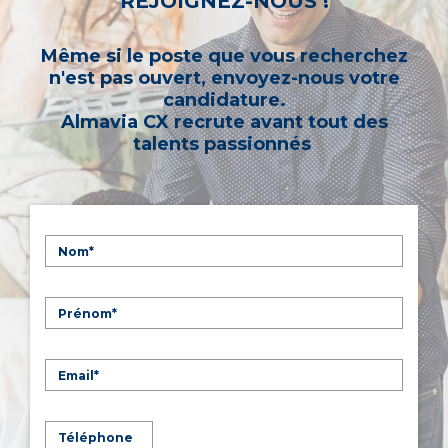
REJOIGNEZ-NOUS !
Même si le poste que vous recherchez
n'est pas ouvert, envoyez-nous votre
candidature.
Almavia CX recrute avant tout des
talents passionnés