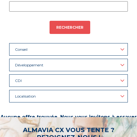
RECHERCHER
Conseil
Développement
CDI
Localisation
Aucune offre trouvée. Nous vous invitons à essayer
d’autres mots-clés ou à sélectionner un « métier ».
ALMAVIA CX VOUS TENTE ?