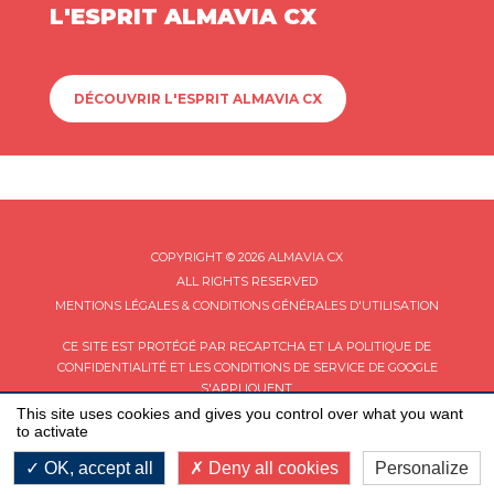
L'ESPRIT ALMAVIA CX
DÉCOUVRIR L'ESPRIT ALMAVIA CX
COPYRIGHT © 2026 ALMAVIA CX
ALL RIGHTS RESERVED
MENTIONS LÉGALES & CONDITIONS GÉNÉRALES D'UTILISATION
CE SITE EST PROTÉGÉ PAR RECAPTCHA ET LA
POLITIQUE DE
CONFIDENTIALITÉ
ET LES
CONDITIONS DE SERVICE
DE GOOGLE
S'APPLIQUENT.
This site uses cookies and gives you control over what you want
to activate
OK, accept all
Deny all cookies
Personalize