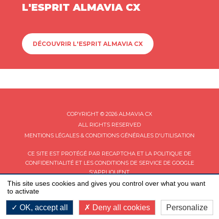
L'ESPRIT ALMAVIA CX
DÉCOUVRIR L'ESPRIT ALMAVIA CX
COPYRIGHT © 2026 ALMAVIA CX
ALL RIGHTS RESERVED
MENTIONS LÉGALES & CONDITIONS GÉNÉRALES D'UTILISATION
CE SITE EST PROTÉGÉ PAR RECAPTCHA ET LA
POLITIQUE DE
CONFIDENTIALITÉ
ET LES
CONDITIONS DE SERVICE
DE GOOGLE
S'APPLIQUENT.
This site uses cookies and gives you control over what you want
to activate
OK, accept all
Deny all cookies
Personalize