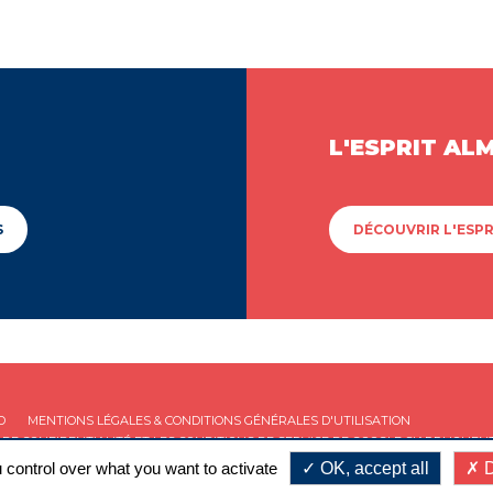
L'ESPRIT AL
S
DÉCOUVRIR L'ESPR
D
MENTIONS LÉGALES & CONDITIONS GÉNÉRALES D'UTILISATION
 DE CONFIDENTIALITÉ
ET LES
CONDITIONS DE SERVICE
DE GOOGLE S'APPLIQUENT
 control over what you want to activate
OK, accept all
D