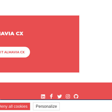
MAVIA CX
IT ALMAVIA CX
.
eny all cookies
Personalize