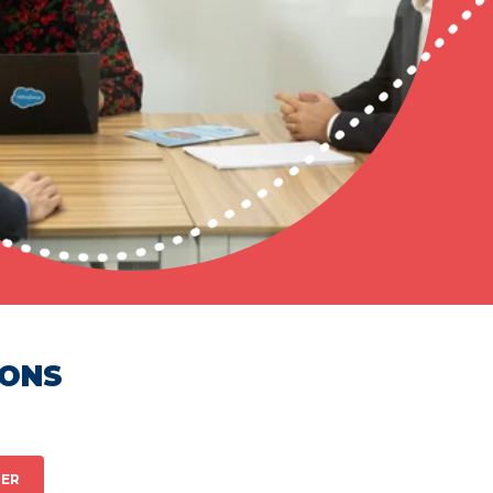
HONS
ER