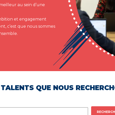
meilleur au sein d’une
 ambition et engagement
ent, c’est que nous sommes
ensemble.
 TALENTS QUE NOUS RECHERC
RECHERCH