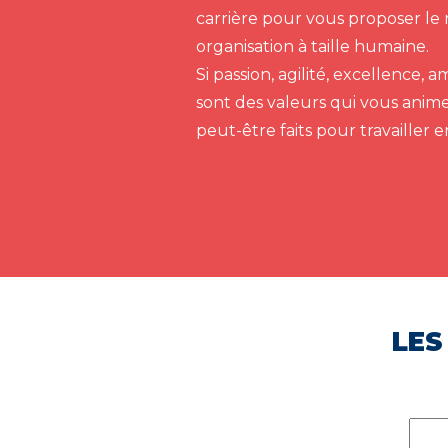
carrière pour vous proposer le 
organisation à taille humaine.
Si passion, agilité, excellence,
sont des valeurs qui vous anim
peut-être faits pour travailler 
LES