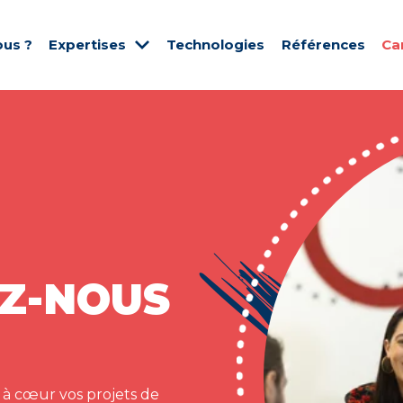
us ?
Expertises
Technologies
Références
Ca
Z-NOUS
 à cœur vos projets de