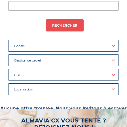
RECHERCHER
Conseil
Gestion de projet
CDI
Localisation
Aucune offre trouvée. Nous vous invitons à essayer
d’autres mots-clés ou à sélectionner un « métier ».
ALMAVIA CX VOUS TENTE ?