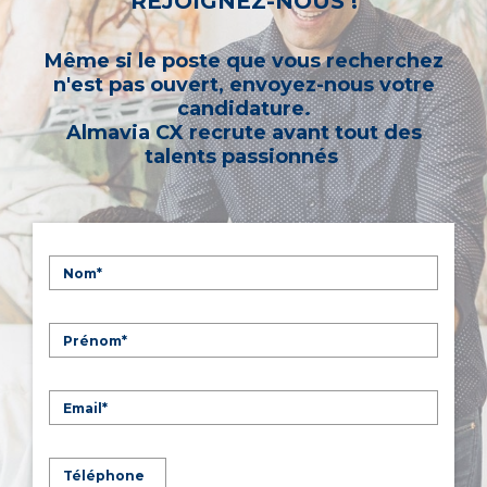
REJOIGNEZ-NOUS !
Même si le poste que vous recherchez
n'est pas ouvert, envoyez-nous votre
candidature.
Almavia CX recrute avant tout des
talents passionnés