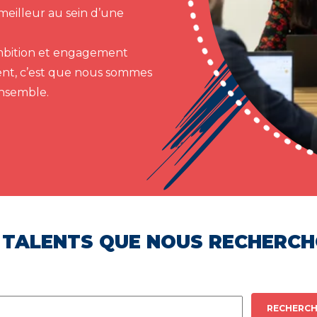
meilleur au sein d’une
 ambition et engagement
ent, c’est que nous sommes
ensemble.
 TALENTS QUE NOUS RECHERC
RECHERCH