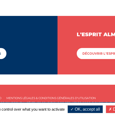
L'ESPRIT AL
S
DÉCOUVRIR L'ESPR
D
MENTIONS LÉGALES & CONDITIONS GÉNÉRALES D'UTILISATION
 DE CONFIDENTIALITÉ
ET LES
CONDITIONS DE SERVICE
DE GOOGLE S'APPLIQUENT
 control over what you want to activate
OK, accept all
D