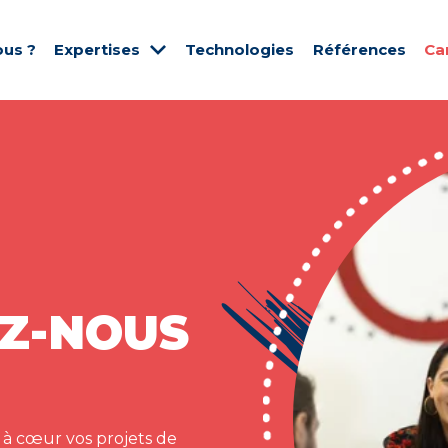
us ?
Expertises
Technologies
Références
Ca
Z-NOUS
 à cœur vos projets de