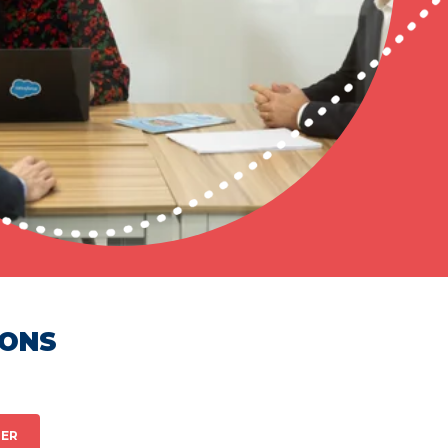
HONS
ER