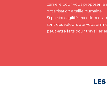
carrière pour vous proposer le 
organisation à taille humaine.
Si passion, agilité, excellence,
sont des valeurs qui vous anim
peut-être faits pour travailler 
LES