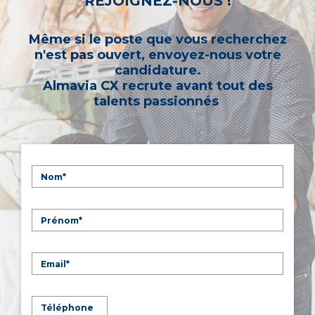
REJOIGNEZ-NOUS !
Même si le poste que vous recherchez
n'est pas ouvert, envoyez-nous votre
candidature.
Almavia CX recrute avant tout des
talents passionnés