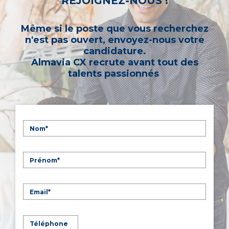
REJOIGNEZ-NOUS !
Même si le poste que vous recherchez
n'est pas ouvert, envoyez-nous votre
candidature.
Almavia CX recrute avant tout des
talents passionnés