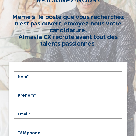
REJOIGNEZ-NOUS !
Même si le poste que vous recherchez
n'est pas ouvert, envoyez-nous votre
candidature.
Almavia CX recrute avant tout des
talents passionnés