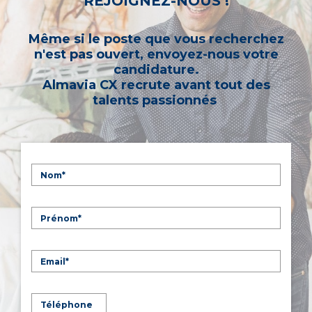
REJOIGNEZ-NOUS !
Même si le poste que vous recherchez
n'est pas ouvert, envoyez-nous votre
candidature.
Almavia CX recrute avant tout des
talents passionnés