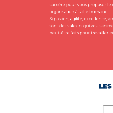
carrière pour vous proposer le 
organisation à taille humaine.
Si passion, agilité, excellence,
sont des valeurs qui vous anim
peut-être faits pour travailler 
LES