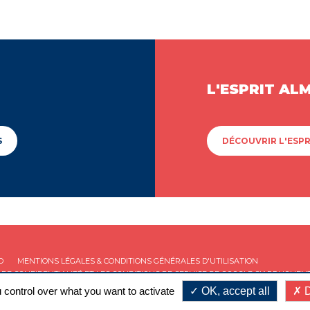
L'ESPRIT AL
S
DÉCOUVRIR L'ESPR
D
MENTIONS LÉGALES & CONDITIONS GÉNÉRALES D'UTILISATION
 DE CONFIDENTIALITÉ
ET LES
CONDITIONS DE SERVICE
DE GOOGLE S'APPLIQUENT
 control over what you want to activate
OK, accept all
D