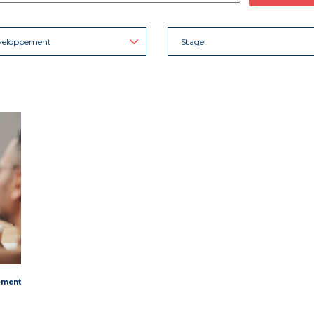
veloppement
Stage
ement