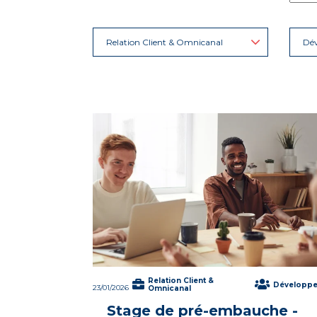
Relation Client & Omnicanal
Dé
Relation Client &
Développ
23/01/2026
Omnicanal
Stage de pré-embauche -