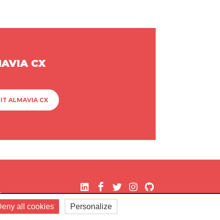
MAVIA CX
IT ALMAVIA CX
.
eny all cookies
Personalize