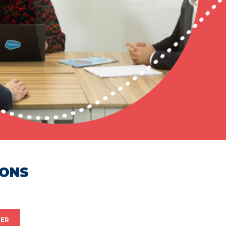
HONS
ER