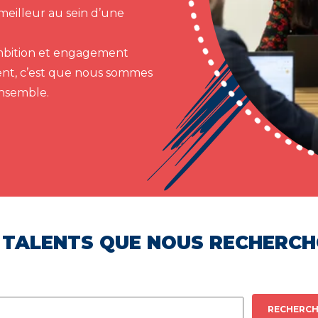
meilleur au sein d’une
 ambition et engagement
ent, c’est que nous sommes
ensemble.
 TALENTS QUE NOUS RECHERC
RECHERCH