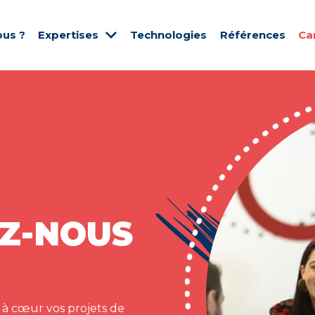
us ?
Expertises
Technologies
Références
Ca
Z-NOUS
 à cœur vos projets de