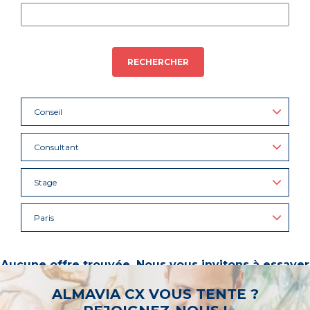
RECHERCHER
Conseil
Consultant
Stage
Paris
Aucune offre trouvée. Nous vous invitons à essayer
d’autres mots-clés ou à sélectionner un « métier ».
ALMAVIA CX VOUS TENTE ?