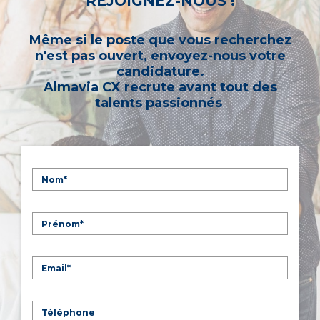
REJOIGNEZ-NOUS !
Même si le poste que vous recherchez
n'est pas ouvert, envoyez-nous votre
candidature.
Almavia CX recrute avant tout des
talents passionnés