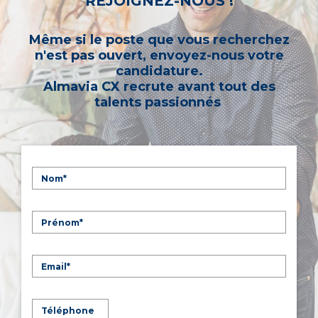
REJOIGNEZ-NOUS !
Même si le poste que vous recherchez
n'est pas ouvert, envoyez-nous votre
candidature.
Almavia CX recrute avant tout des
talents passionnés