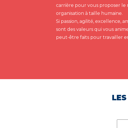
carrière pour vous proposer le 
organisation à taille humaine.
Si passion, agilité, excellence,
sont des valeurs qui vous anim
peut-être faits pour travailler 
LES