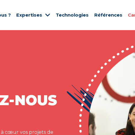
us ?
Expertises
Technologies
Références
Ca
Z-NOUS
 à cœur vos projets de