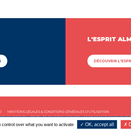
L'ESPRIT AL
S
DÉCOUVRIR L'ESPR
D
MENTIONS LÉGALES & CONDITIONS GÉNÉRALES D'UTILISATION
 DE CONFIDENTIALITÉ
ET LES
CONDITIONS DE SERVICE
DE GOOGLE S'APPLIQUENT
 control over what you want to activate
OK, accept all
D