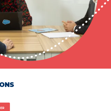
HONS
ER