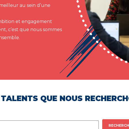
meilleur au sein d’une
 ambition et engagement
ent, c’est que nous sommes
ensemble.
 TALENTS QUE NOUS RECHERC
RECHERCH