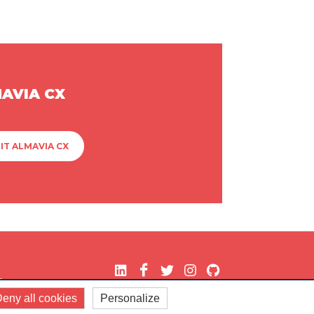
MAVIA CX
IT ALMAVIA CX
.
eny all cookies
Personalize