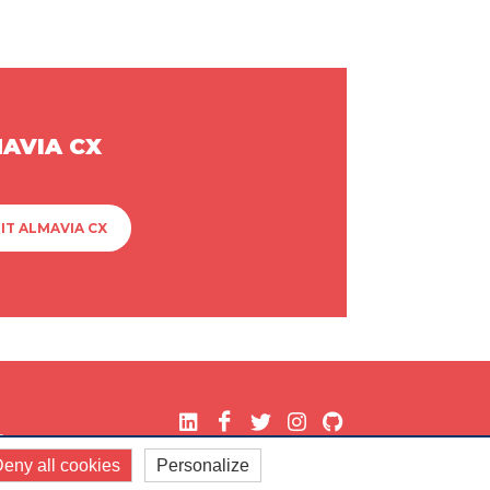
MAVIA CX
IT ALMAVIA CX
.
eny all cookies
Personalize