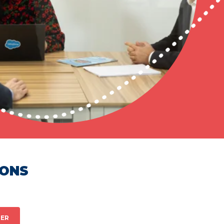
HONS
ER