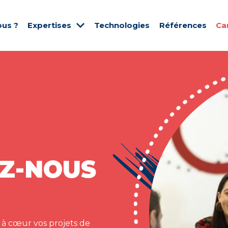
us ?
Expertises
Technologies
Références
Ca
Z-NOUS
 à cœur vos projets de