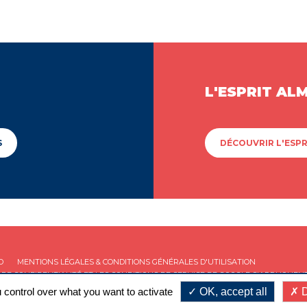
L'ESPRIT AL
S
DÉCOUVRIR L'ESPR
D
MENTIONS LÉGALES & CONDITIONS GÉNÉRALES D'UTILISATION
 DE CONFIDENTIALITÉ
ET LES
CONDITIONS DE SERVICE
DE GOOGLE S'APPLIQUENT
 control over what you want to activate
OK, accept all
D