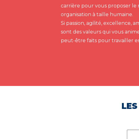
carrière pour vous proposer le 
organisation à taille humaine.
Si passion, agilité, excellence,
sont des valeurs qui vous anim
peut-être faits pour travailler 
LES