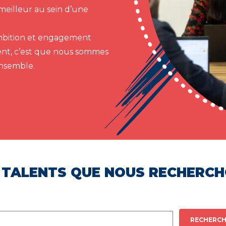
meilleur au sein d’une
 ambition et engagement
ent, c’est que nous sommes
ensemble.
 TALENTS QUE NOUS RECHERC
RECHERCH