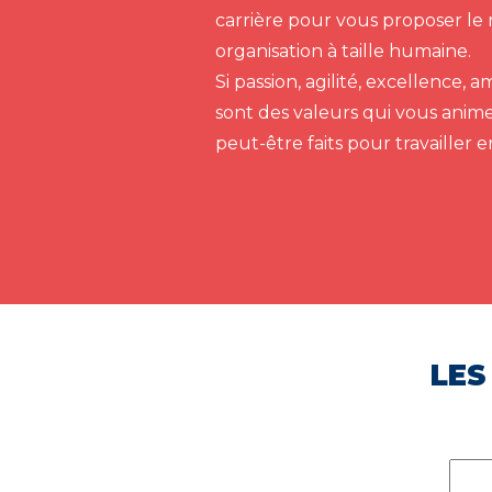
carrière pour vous proposer le 
organisation à taille humaine.
Si passion, agilité, excellence,
sont des valeurs qui vous anim
peut-être faits pour travailler 
LES