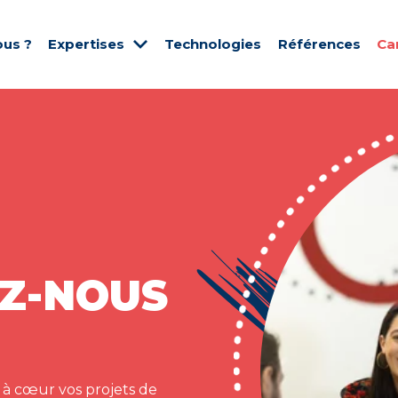
us ?
Expertises
Technologies
Références
Ca
Z-NOUS
 à cœur vos projets de