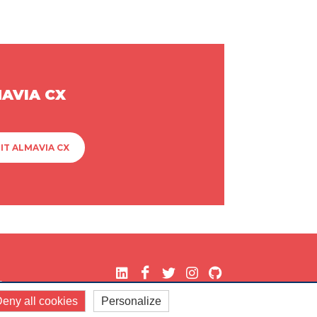
MAVIA CX
IT ALMAVIA CX
.
eny all cookies
Personalize