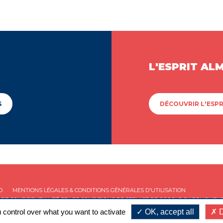
L'ESPRIT AL
S
DÉCOUVRIR L'ESPR
D
MENTIONS LÉGALES & CONDITIONS GÉNÉRALES D'UTILISATION
 DE CONFIDENTIALITÉ
ET LES
CONDITIONS DE SERVICE
DE GOOGLE S'APPLIQUENT
 control over what you want to activate
OK, accept all
D