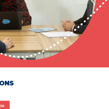
HONS
ER