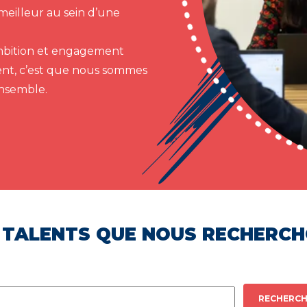
meilleur au sein d’une
 ambition et engagement
ent, c’est que nous sommes
ensemble.
 TALENTS QUE NOUS RECHERC
RECHERCH