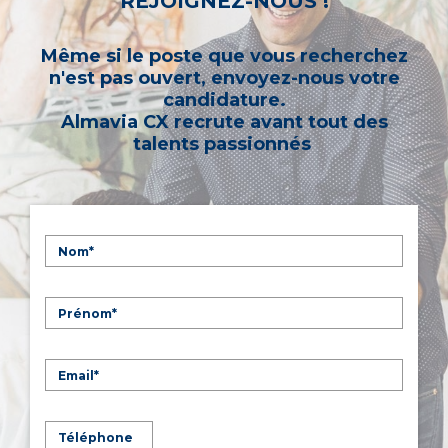
REJOIGNEZ-NOUS !
Même si le poste que vous recherchez
n'est pas ouvert, envoyez-nous votre
candidature.
Almavia CX recrute avant tout des
talents passionnés