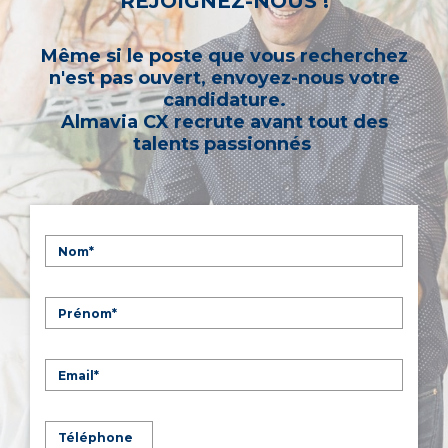
REJOIGNEZ-NOUS !
Même si le poste que vous recherchez
n'est pas ouvert, envoyez-nous votre
candidature.
Almavia CX recrute avant tout des
talents passionnés