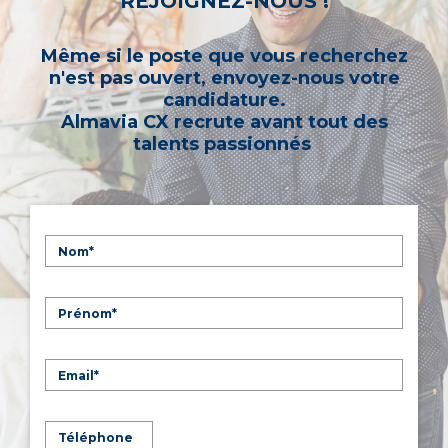
REJOIGNEZ-NOUS !
Même si le poste que vous recherchez
n'est pas ouvert, envoyez-nous votre
candidature.
Almavia CX recrute avant tout des
talents passionnés