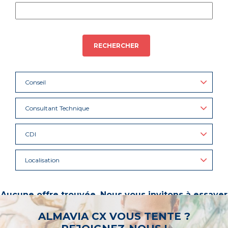
RECHERCHER
Conseil
Consultant Technique
CDI
Localisation
Aucune offre trouvée. Nous vous invitons à essayer
d’autres mots-clés ou à sélectionner un « métier ».
ALMAVIA CX VOUS TENTE ?