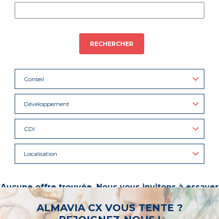
RECHERCHER
Conseil
Développement
CDI
Localisation
Aucune offre trouvée. Nous vous invitons à essayer
d’autres mots-clés ou à sélectionner un « métier ».
ALMAVIA CX VOUS TENTE ?