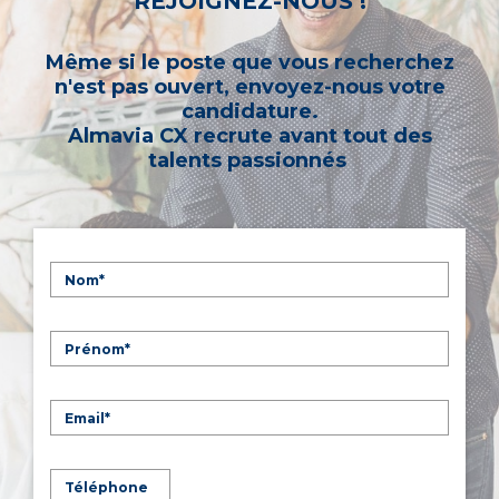
REJOIGNEZ-NOUS !
Même si le poste que vous recherchez
n'est pas ouvert, envoyez-nous votre
candidature.
Almavia CX recrute avant tout des
talents passionnés