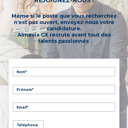
REJOIGNEZ-NOUS !
Même si le poste que vous recherchez
n'est pas ouvert, envoyez-nous votre
candidature.
Almavia CX recrute avant tout des
talents passionnés