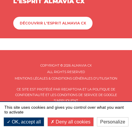
L'ESPRIT ALMAVIA CX
DÉCOUVRIR L'ESPRIT ALMAVIA CX
COPYRIGHT © 2026 ALMAVIA CX
ALL RIGHTS RESERVED
MENTIONS LÉGALES & CONDITIONS GÉNÉRALES D'UTILISATION
CE SITE EST PROTÉGÉ PAR RECAPTCHA ET LA
POLITIQUE DE
CONFIDENTIALITÉ
ET LES
CONDITIONS DE SERVICE
DE GOOGLE
S'APPLIQUENT.
This site uses cookies and gives you control over what you want
to activate
OK, accept all
Deny all cookies
Personalize