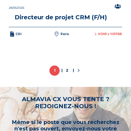
28/05/2026
Directeur de projet CRM (F/H)
VOIR L'OFFRE
CDI
Paris
1
2
ALMAVIA CX VOUS TENTE ?
REJOIGNEZ-NOUS !
Même si le poste que vous recherchez
n'est pas ouvert, envoyez-nous votre