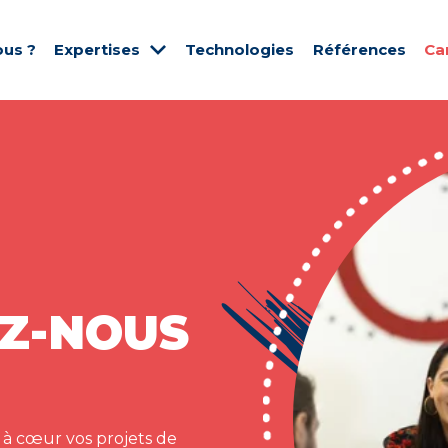
us ?
Expertises
Technologies
Références
Ca
Z-NOUS
 à cœur vos projets de