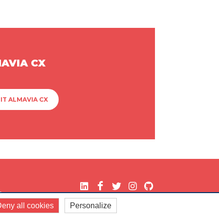
MAVIA CX
IT ALMAVIA CX
.
eny all cookies
Personalize