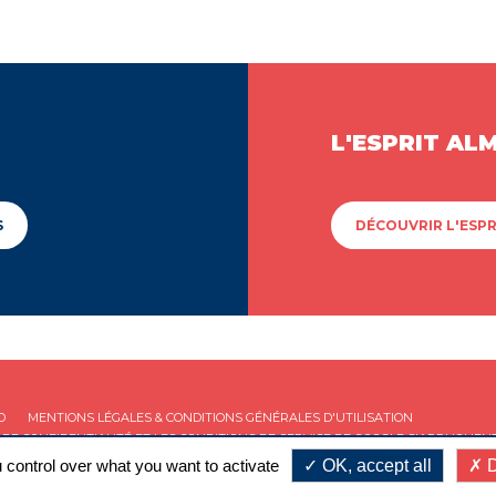
L'ESPRIT AL
S
DÉCOUVRIR L'ESPR
D
MENTIONS LÉGALES & CONDITIONS GÉNÉRALES D'UTILISATION
 DE CONFIDENTIALITÉ
ET LES
CONDITIONS DE SERVICE
DE GOOGLE S'APPLIQUENT
 control over what you want to activate
OK, accept all
D