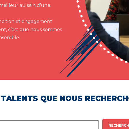
meilleur au sein d’une
 ambition et engagement
ent, c’est que nous sommes
ensemble.
 TALENTS QUE NOUS RECHERC
RECHERCH