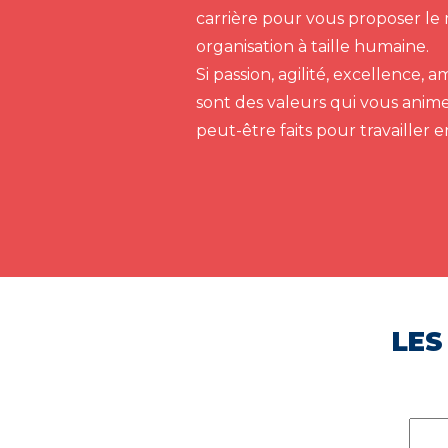
carrière pour vous proposer le 
organisation à taille humaine.
Si passion, agilité, excellence,
sont des valeurs qui vous anim
peut-être faits pour travailler 
LES