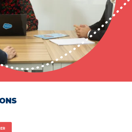
HONS
ER