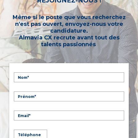
REJOIGNEZ-NOUS !
Même si le poste que vous recherchez
n'est pas ouvert, envoyez-nous votre
candidature.
Almavia CX recrute avant tout des
talents passionnés