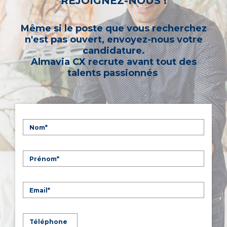
REJOIGNEZ-NOUS !
Même si le poste que vous recherchez
n'est pas ouvert, envoyez-nous votre
candidature.
Almavia CX recrute avant tout des
talents passionnés