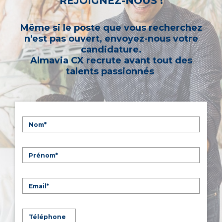
REJOIGNEZ-NOUS !
Même si le poste que vous recherchez
n'est pas ouvert, envoyez-nous votre
candidature.
Almavia CX recrute avant tout des
talents passionnés