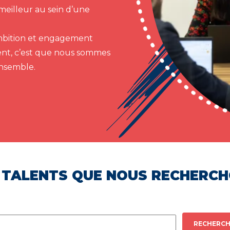
meilleur au sein d’une
 ambition et engagement
ent, c’est que nous sommes
ensemble.
 TALENTS QUE NOUS RECHERC
RECHERCH