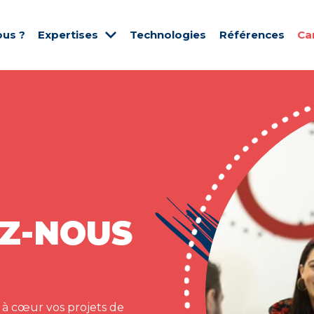
us ?
Expertises
Technologies
Références
Ca
Z-NOUS
 à cœur vos projets de