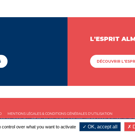
L'ESPRIT AL
S
DÉCOUVRIR L'ESPR
D
MENTIONS LÉGALES & CONDITIONS GÉNÉRALES D'UTILISATION
 DE CONFIDENTIALITÉ
ET LES
CONDITIONS DE SERVICE
DE GOOGLE S'APPLIQUENT
 control over what you want to activate
OK, accept all
D