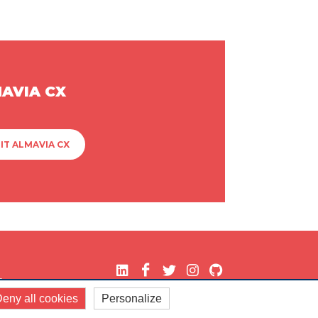
MAVIA CX
IT ALMAVIA CX
.
eny all cookies
Personalize