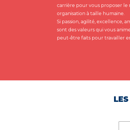
carrière pour vous proposer le 
organisation à taille humaine.
Si passion, agilité, excellence,
sont des valeurs qui vous anim
peut-être faits pour travailler 
LES