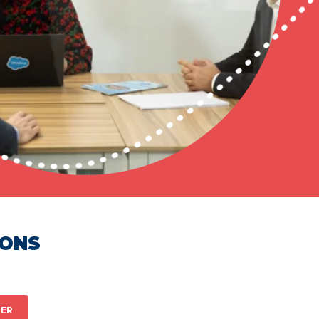
HONS
ER