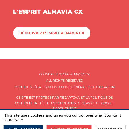
L'ESPRIT ALMAVIA CX
DÉCOUVRIR L'ESPRIT ALMAVIA CX
COPYRIGHT © 2026 ALMAVIA CX
ALL RIGHTS RESERVED
MENTIONS LÉGALES & CONDITIONS GÉNÉRALES D'UTILISATION
CE SITE EST PROTÉGÉ PAR RECAPTCHA ET LA
POLITIQUE DE
CONFIDENTIALITÉ
ET LES
CONDITIONS DE SERVICE
DE GOOGLE
S'APPLIQUENT.
This site uses cookies and gives you control over what you want
to activate