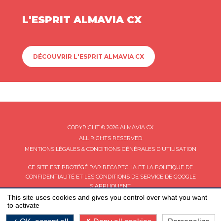
L'ESPRIT ALMAVIA CX
DÉCOUVRIR L'ESPRIT ALMAVIA CX
COPYRIGHT © 2026 ALMAVIA CX
ALL RIGHTS RESERVED
MENTIONS LÉGALES & CONDITIONS GÉNÉRALES D'UTILISATION
CE SITE EST PROTÉGÉ PAR RECAPTCHA ET LA
POLITIQUE DE
CONFIDENTIALITÉ
ET LES
CONDITIONS DE SERVICE
DE GOOGLE
S'APPLIQUENT.
This site uses cookies and gives you control over what you want
to activate