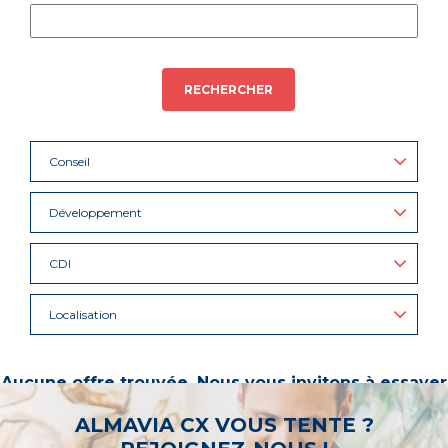
RECHERCHER
Conseil
Développement
CDI
Localisation
Aucune offre trouvée. Nous vous invitons à essayer
d’autres mots-clés ou à sélectionner un « métier ».
ALMAVIA CX VOUS TENTE ?