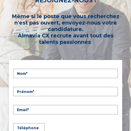
REJOIGNEZ-NOUS !
Même si le poste que vous recherchez
n'est pas ouvert, envoyez-nous votre
candidature.
Almavia CX recrute avant tout des
talents passionnés