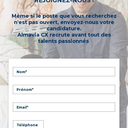
REJOIGNEZ-NOUS !
Même si le poste que vous recherchez
n'est pas ouvert, envoyez-nous votre
candidature.
Almavia CX recrute avant tout des
talents passionnés