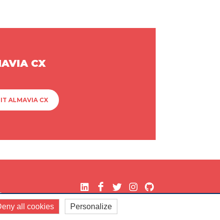
MAVIA CX
IT ALMAVIA CX
.
eny all cookies
Personalize