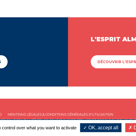
L'ESPRIT AL
S
DÉCOUVRIR L'ESPR
D
MENTIONS LÉGALES & CONDITIONS GÉNÉRALES D'UTILISATION
 DE CONFIDENTIALITÉ
ET LES
CONDITIONS DE SERVICE
DE GOOGLE S'APPLIQUENT
 control over what you want to activate
OK, accept all
D