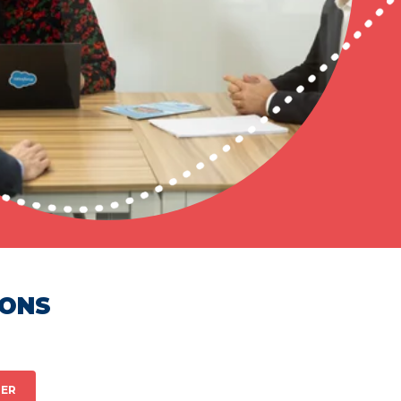
HONS
ER