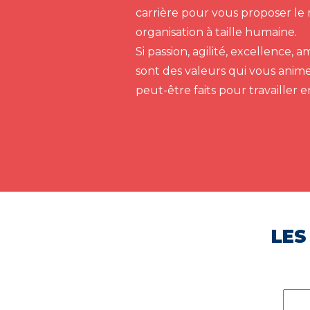
carrière pour vous proposer le 
organisation à taille humaine.
Si passion, agilité, excellence,
sont des valeurs qui vous anim
peut-être faits pour travailler 
LES