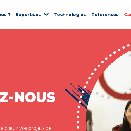
us ?
Expertises
Technologies
Références
Ca
Z-NOUS
 à cœur vos projets de