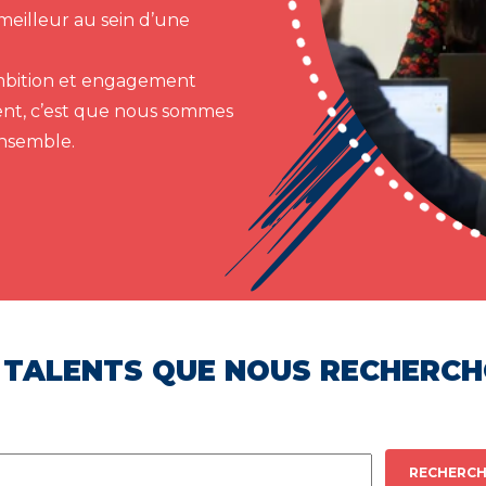
meilleur au sein d’une
 ambition et engagement
ent, c’est que nous sommes
ensemble.
 TALENTS QUE NOUS RECHERC
RECHERCH