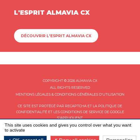
L'ESPRIT ALMAVIA CX
DÉCOUVRIR L'ESPRIT ALMAVIA CX
COPYRIGHT © 2026 ALMAVIA CX
ALL RIGHTS RESERVED
MENTIONS LÉGALES & CONDITIONS GÉNÉRALES D'UTILISATION
CE SITE EST PROTÉGÉ PAR RECAPTCHA ET LA
POLITIQUE DE
CONFIDENTIALITÉ
ET LES
CONDITIONS DE SERVICE
DE GOOGLE
S'APPLIQUENT.
This site uses cookies and gives you control over what you want
to activate