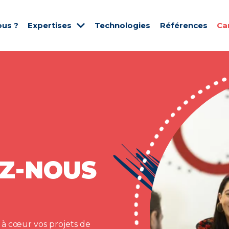
us ?
Expertises
Technologies
Références
Ca
Z-NOUS
 à cœur vos projets de