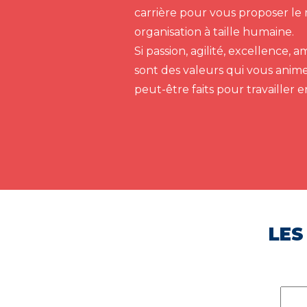
carrière pour vous proposer le 
organisation à taille humaine.
Si passion, agilité, excellence,
sont des valeurs qui vous anim
peut-être faits pour travailler 
LES