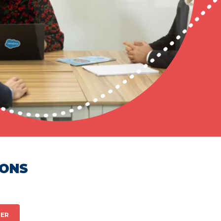
HONS
ER