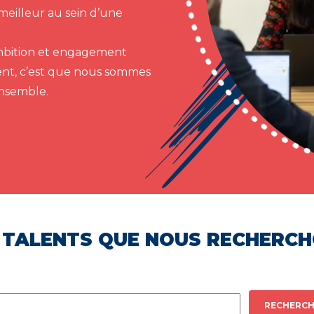
meilleur au sein d’une
 ambition et engagement
ent, c’est que nous sommes
ensemble.
 TALENTS QUE NOUS RECHERC
RECHERCH