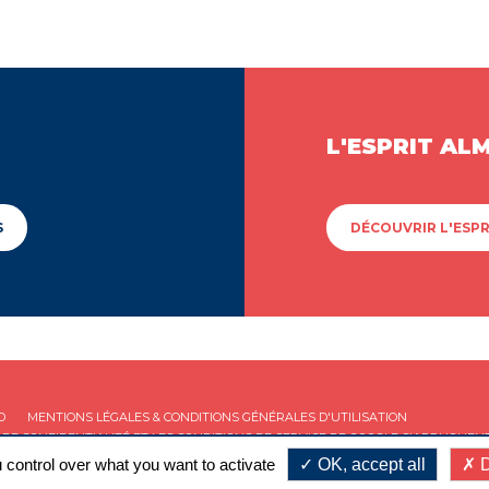
L'ESPRIT AL
S
DÉCOUVRIR L'ESPR
D
MENTIONS LÉGALES & CONDITIONS GÉNÉRALES D'UTILISATION
 DE CONFIDENTIALITÉ
ET LES
CONDITIONS DE SERVICE
DE GOOGLE S'APPLIQUENT
 control over what you want to activate
OK, accept all
D