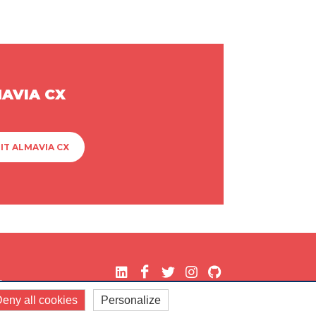
MAVIA CX
IT ALMAVIA CX
.
eny all cookies
Personalize