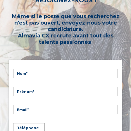
REJOIGNEZ-NOUS !
Même si le poste que vous recherchez
n'est pas ouvert, envoyez-nous votre
candidature.
Almavia CX recrute avant tout des
talents passionnés