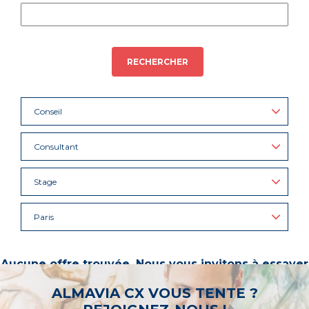
RECHERCHER
Conseil
Consultant
Stage
Paris
Aucune offre trouvée. Nous vous invitons à essayer
d’autres mots-clés ou à sélectionner un « métier ».
ALMAVIA CX VOUS TENTE ?