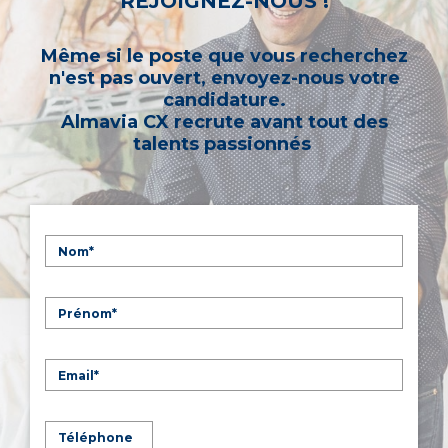
REJOIGNEZ-NOUS !
Même si le poste que vous recherchez
n'est pas ouvert, envoyez-nous votre
candidature.
Almavia CX recrute avant tout des
talents passionnés